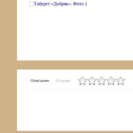
Комоды, тумбы
Столы
Мебель с искусственным старением
Описание
Отзывы