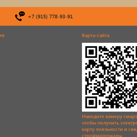
+7 (915) 778-93-91
ия
Карта-сайта
Наведите камеру смар
чтобы получить элект
карту лояльности и ски
стройматериалы.