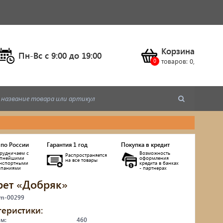
Корзина
Пн-Вс c 9:00 до 19:00
товаров:
0
,
 по России
Гарантия 1 год
Покупка в кредит
рудничаем с
Возможность
Распространяется
упнейшими
оформления
на все товары
анспортными
кредита в банках
мпаниями
- партнерах
рет «Добряк»
ы
 m-00299
теристики:
мм:
460