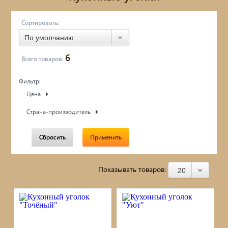
Обувницы
Сортировать:
По умолчанию
Комоды, тумбы
6
Всего товаров:
Столы
Фильтр:
Мебель с искусственным старением
Цена
Страна-производитель
Дубовые бочки
Сбросить
Применить
Двухъярусные кровати
Детские кровати и диваны
Показывать товаров:
20
Кухонные уголки
Подвесные кресла