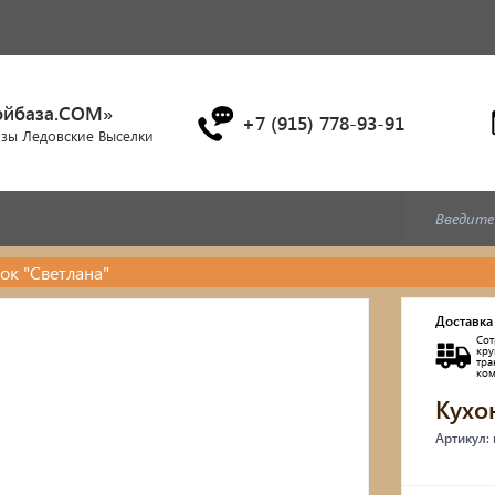
ойбаза.COM»
+7 (915) 778-93-91
азы Ледовские Выселки
ок "Светлана"
Дубовые бочки
Доставка
Сот
Двухъярусные кровати
кр
тр
ко
Кухо
Детские кровати и диван
Артикул:
Кухонные уголки