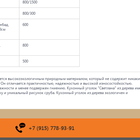
800/1500
800/300
нбад,
600
 на 10см
,
800
500
тается высокоэкологичным природным материалом, который не содержит никаки
. Он отличается практичностью, надежностью и высокой износостойкостью.
лажности и менее подвержен гниению. Кухонный уголок "Светлана" из дерева им
у и уникальный рисунок сруба. Кухонный уголок из дерева экологичен и
+7 (915) 778-93-91