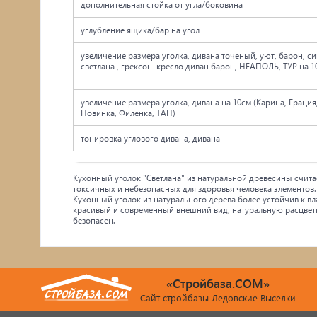
дополнительная стойка от угла/боковина
углубление ящика/бар на угол
увеличение размера уголка, дивана точеный, уют, барон, си
светлана , грексон кресло диван барон, НЕАПОЛЬ, ТУР
увеличение размера уголка, дивана на 10см (Карина, Грация
Новинка, Филенка, ТАН)
тонировка углового дивана, дивана
Кухонный уголок "Светлана" из натуральной древесины счи
токсичных и небезопасных для здоровья человека элементов
Кухонный уголок из натурального дерева более устойчив к в
красивый и современный внешний вид, натуральную расцветк
безопасен.
«Стройбаза.COM»
Сайт стройбазы Ледовские Выселки