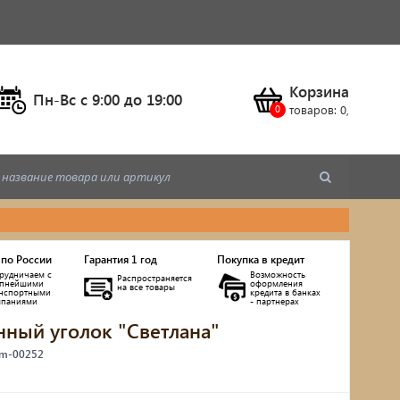
Корзина
Пн-Вс c 9:00 до 19:00
товаров:
0
,
 по России
Гарантия 1 год
Покупка в кредит
рудничаем с
Возможность
Распространяется
упнейшими
оформления
на все товары
анспортными
кредита в банках
мпаниями
- партнерах
нный уголок "Светлана"
ы
 m-00252