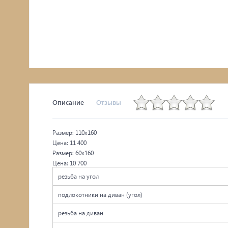
Комоды, тумбы
Столы
Мебель с искусственным старением
Описание
Отзывы
Размер: 110х160
Цена: 11 400
Размер: 60х160
Цена: 10 700
резьба на угол
подлокотники на диван (угол)
резьба на диван