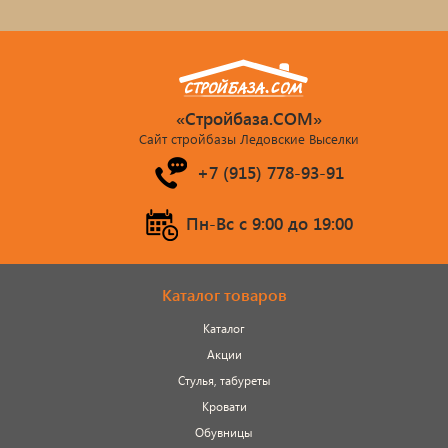
Обувницы
Комоды, тумбы
«Стройбаза.COM»
Столы
Сайт стройбазы Ледовские Выселки
+7 (915) 778-93-91
Мебель с искусственным старением
Пн-Вс c 9:00 до 19:00
Дубовые бочки
Двухъярусные кровати
Каталог товаров
Детские кровати и диваны
Каталог
Акции
Кухонные уголки
Стулья, табуреты
Кровати
Подвесные кресла
Обувницы