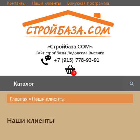
Контакты
Наши клиенты
Бонусная программа
«Стройбаза.COM»
Сайт стройбазы Ледовские Выселки
+7 (915) 778-93-91
Каталог
Каталог
Главная
Наши клиенты
Каталог
Наши клиенты
Стулья, табуреты
Кровати