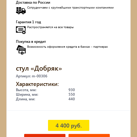
Доставка по России
Сотрудничаем с крупнейшими транспортными компаниями
Обувницы
Гарантия 1 год
Комоды, тумбы
Распространяется на все товары
Столы
Покупка в кредит
Возможность оформления кредита в банках - партнерах
Мебель с искусственным старением
стул «Добряк»
Дубовые бочки
Артикул: m-00306
Характеристики:
Двухъярусные кровати
Высота, мм:
930
Ширина, мм:
550
Длина, мм:
440
Детские кровати и диваны
Кухонные уголки
4 400 руб.
Подвесные кресла