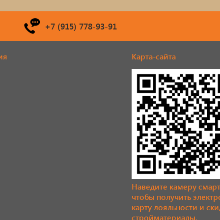
+7 (915) 778-93-91
ия
Карта-сайта
Наведите камеру смар
чтобы получить элект
карту лояльности и ски
стройматериалы.