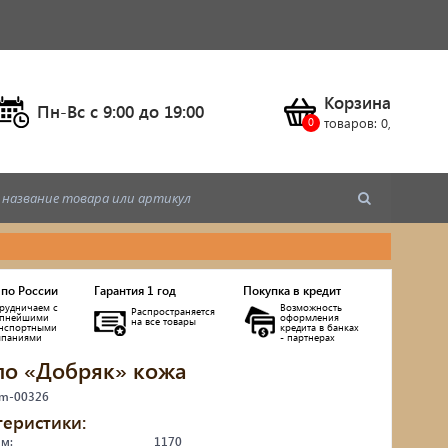
Корзина
Пн-Вс c 9:00 до 19:00
товаров:
0
,
 по России
Гарантия 1 год
Покупка в кредит
рудничаем с
Возможность
Распространяется
упнейшими
оформления
на все товары
анспортными
кредита в банках
мпаниями
- партнерах
ло «Добряк» кожа
ы
 m-00326
теристики:
мм:
1170