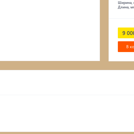
Ширина, 
Подвесные кресла
Длина, м
9 00
В к