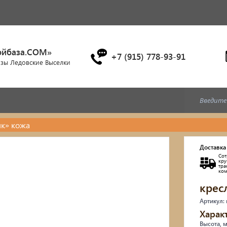
ойбаза.COM»
+7 (915) 778-93-91
азы Ледовские Выселки
як» кожа
Дубовые бочки
Доставка
Сот
Двухъярусные кровати
кр
тр
ко
крес
Детские кровати и диван
Артикул:
Кухонные уголки
Харак
Высота, 