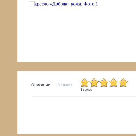
Комоды, тумбы
Столы
Мебель с искусственным старением
Описание
Отзывы
1 голос