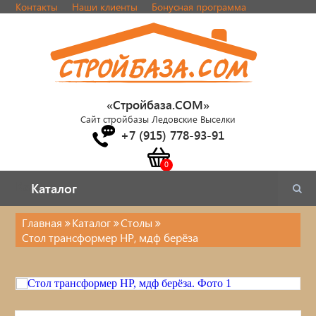
Контакты
Наши клиенты
Бонусная программа
«Стройбаза.COM»
Сайт стройбазы Ледовские Выселки
+7 (915) 778-93-91
Каталог
Каталог
Главная
Каталог
Столы
Стол трансформер НР, мдф берёза
Каталог
Стулья, табуреты
Кровати