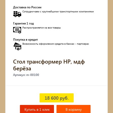
Доставка по России
Обувницы
Сотрудничаем с крупнейшими транспортными компаниями
Комоды, тумбы
Гарантия 1 год
Распространяется на все товары
Столы
Покупка в кредит
Возможность оформления кредита в банках - партнерах
Мебель с искусственным старением
Дубовые бочки
Стол трансформер НР, мдф
берёза
Двухъярусные кровати
Артикул: m-00100
Детские кровати и диваны
Кухонные уголки
18 600 руб.
Подвесные кресла
Купить в 1 клик
В корзину