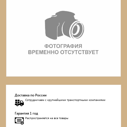
Обувницы
Комоды, тумбы
Столы
Мебель с искусственным старением
Дубовые бочки
Двухъярусные кровати
Детские кровати и диваны
Доставка по России
Сотрудничаем с крупнейшими транспортными компаниями
Кухонные уголки
Гарантия 1 год
Распространяется на все товары
Подвесные кресла