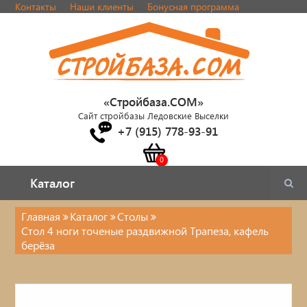
Контакты
Наши клиенты
Бонусная программа
«Стройбаза.COM»
Сайт стройбазы Ледовские Выселки
+7 (915) 778-93-91
Каталог
Каталог
Главная
Каталог
Столы
Стол 4 ноги точеные раздвижной Трапеза, кафель
Каталог
берёза
Стулья, табуреты
Кровати