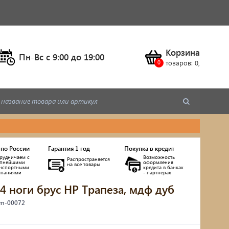
Корзина
Пн-Вс c 9:00 до 19:00
товаров:
0
,
 по России
Гарантия 1 год
Покупка в кредит
рудничаем с
Возможность
Распространяется
упнейшими
оформления
на все товары
анспортными
кредита в банках
мпаниями
- партнерах
 4 ноги брус НР Трапеза, мдф дуб
ы
 m-00072