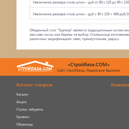
Увеличение размера стола шпон – дуб от 80 x 120 до 90 x 150
Увеличение размера стола шпон – дуб с 90 x 150 + 400 руб/1
Обеденный стол "Трапеза" является традиционным гостем мно
массива сосны или березы на выбор. Столешница изготавлив
различных модификациях: овал, прямоугольная, радиус.
«Стройбаза.COM»
Сайт стройбазы Ледовские Выселки
Каталог товаров
Компан
Каталог
Акции
Стулья, табуреты
Кровати
Обувницы