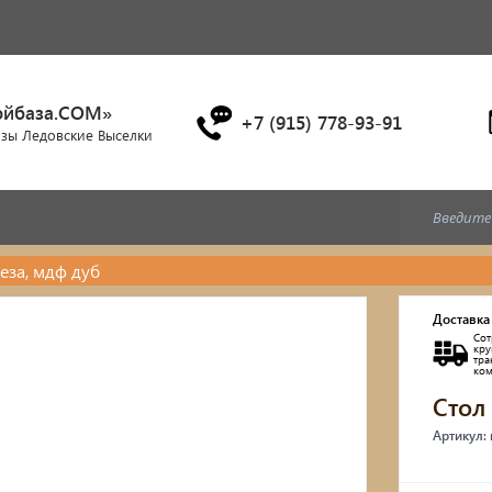
ойбаза.COM»
+7 (915) 778-93-91
азы Ледовские Выселки
еза, мдф дуб
Дубовые бочки
Доставка
Сот
Двухъярусные кровати
кр
тр
ко
Стол
Детские кровати и диван
Артикул:
Кухонные уголки