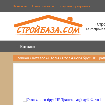
Контакты
Наши клиенты
Бонусная программа
«Стр
Сайт стройб
Каталог
Каталог
Главная
Каталог
Столы
Стол 4 ноги брус НР Трап
Каталог
Стулья, табуреты
Кровати
Обувницы