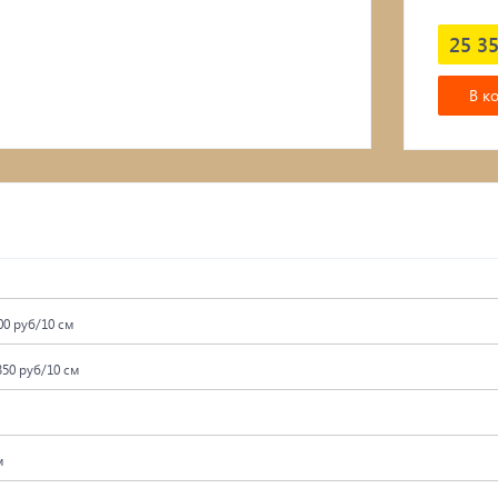
Подвесные кресла
25 35
В к
00 руб/10 см
350 руб/10 см
м