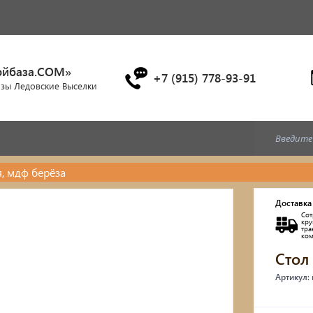
ойбаза.COM»
+7 (915) 778-93-91
азы Ледовские Выселки
, мдф берёза
Дубовые бочки
Доставка
Сот
Двухъярусные кровати
кр
тр
ко
Стол
Детские кровати и диван
Артикул:
Кухонные уголки