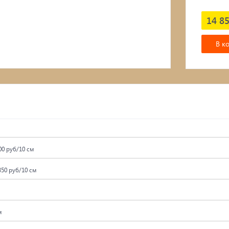
Подвесные кресла
14 85
В к
00 руб/10 см
350 руб/10 см
м