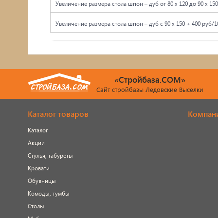
Увеличение размера стола шпон – дуб от 80 x 120 до 90 x 150
Увеличение размера стола шпон – дуб с 90 x 150 + 400 руб/1
«Стройбаза.COM»
Сайт стройбазы Ледовские Выселки
Каталог товаров
Компан
Каталог
Акции
Стулья, табуреты
Кровати
Обувницы
Комоды, тумбы
Столы