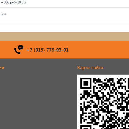
 + 300 руб/10 см
0 см
+7 (915) 778-93-91
ия
Карта-сайта