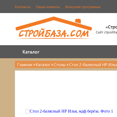
Контакты
Наши клиенты
Бонусная программа
«Стр
Сайт стройб
Каталог
Каталог
Главная
Каталог
Столы
Стол 2-балясный НР Илья
Каталог
Стулья, табуреты
Кровати
Обувницы