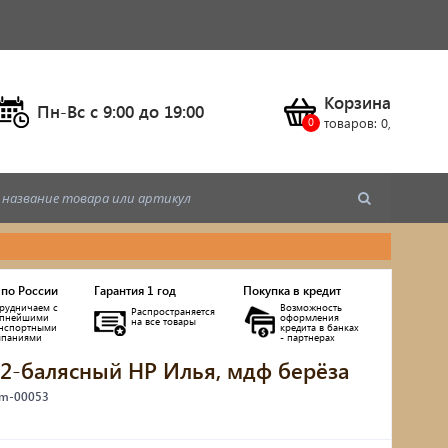
Корзина
Пн-Вс c 9:00 до 19:00
товаров:
0
,
 по России
Гарантия 1 год
Покупка в кредит
рудничаем с
Возможность
Распространяется
упнейшими
оформления
на все товары
анспортными
кредита в банках
мпаниями
- партнерах
 2-балясный НР Илья, мдф берёза
ы
 m-00053