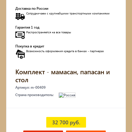
Доставка по России
Обувницы
Сотрудничаем с крупнейшими транспортными компаниями
Комоды, тумбы
Гарантия 1 год
Распространяется на все товары
Столы
Покупка в кредит
Возможность оформления кредита в банках - партнерах
Мебель с искусственным старением
Дубовые бочки
Комплект - мамасан, папасан и
стол
Двухъярусные кровати
Артикул: m-00409
Страна производитель:
Детские кровати и диваны
Кухонные уголки
32 700 руб.
Подвесные кресла