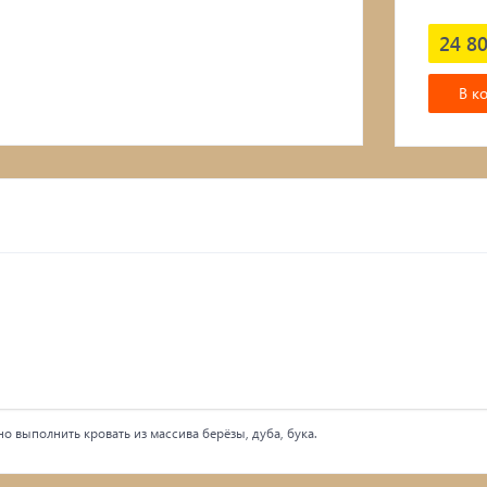
Подвесные кресла
24 80
В к
о выполнить кровать из массива берёзы, дуба, бука.