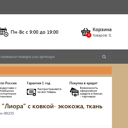
Корзина
Пн-Вс c 9:00 до 19:00
товаров:
0
,
 по России
Гарантия 1 год
Покупка в кредит
рудничаем с
Возможность
Распространяется
упнейшими
оформления
на все товары
анспортными
кредита в банках
мпаниями
- партнерах
а "Лиора" с ковкой- экокожа, ткань
ы
 m-00235