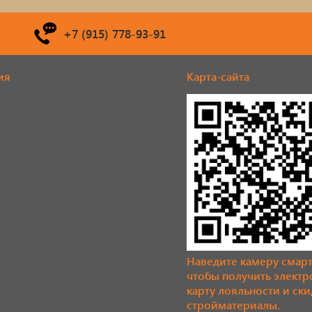
+7 (915) 778-93-91
ия
Карта-сайта
Наведите камеру смар
чтобы получить элект
карту лояльности и ски
стройматериалы.