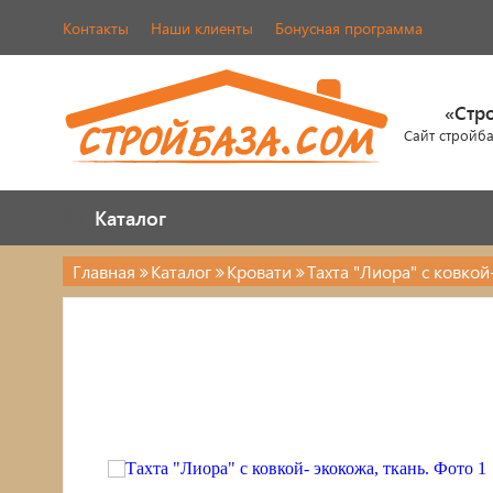
Контакты
Наши клиенты
Бонусная программа
«Стр
Сайт стройб
Каталог
Каталог
Главная
Каталог
Кровати
Тахта "Лиора" с ковкой
Каталог
Стулья, табуреты
Кровати
Обувницы