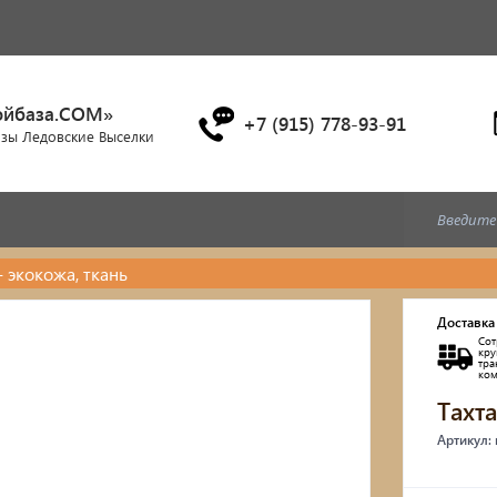
ойбаза.COM»
+7 (915) 778-93-91
азы Ледовские Выселки
- экокожа, ткань
Дубовые бочки
Доставка
Сот
Двухъярусные кровати
кр
тр
ко
Тахт
Детские кровати и диван
Артикул:
Кухонные уголки