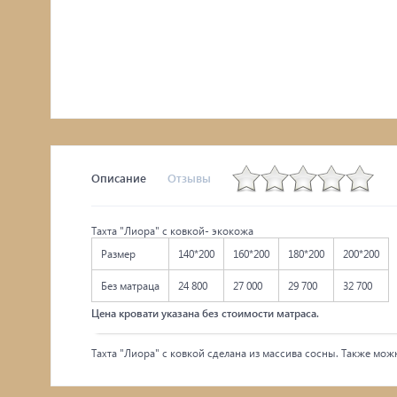
Комоды, тумбы
Столы
Мебель с искусственным старением
Описание
Отзывы
Тахта "Лиора" с ковкой- экокожа
Размер
140*200
160*200
180*200
200*200
Без матраца
24 800
27 000
29 700
32 700
Цена кровати указана без стоимости матраса.
Тахта "Лиора" с ковкой сделана из массива сосны. Также можн