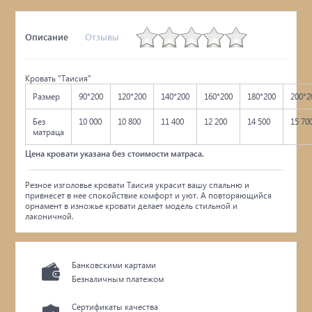
Описание
Отзывы
Кровать "Таисия"
Размер
90*200
120*200
140*200
160*200
180*200
200*2
Без
10 000
10 800
11 400
12 200
14 500
15 70
матраца
Цена кровати указана без стоимости матраса.
Резное изголовье кровати Таисия украсит вашу спальню и
привнесет в нее спокойствие комфорт и уют. А повторяющийся
орнамент в изножье кровати делает модель стильной и
лаконичной.
Банковскими картами
Безналичным платежом
Сертификаты качества