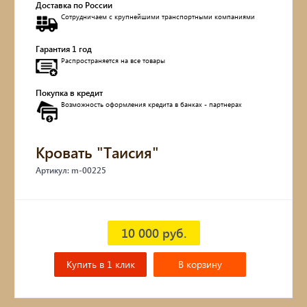
Доставка по России
Сотрудничаем с крупнейшими транспортными компаниями
Обувницы
Гарантия 1 год
Комоды, тумбы
Распространяется на все товары
Столы
Покупка в кредит
Возможность оформления кредита в банках - партнерах
Мебель с искусственным старением
Кровать "Таисия"
Дубовые бочки
Артикул: m-00225
Двухъярусные кровати
Детские кровати и диваны
10 000 руб.
Кухонные уголки
Купить в 1 клик
В корзину
Подвесные кресла