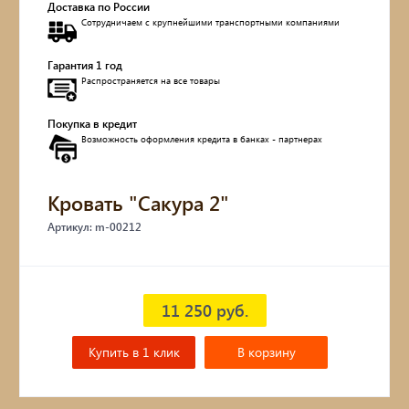
Доставка по России
Сотрудничаем с крупнейшими транспортными компаниями
Обувницы
Гарантия 1 год
Комоды, тумбы
Распространяется на все товары
Столы
Покупка в кредит
Возможность оформления кредита в банках - партнерах
Мебель с искусственным старением
Кровать "Сакура 2"
Дубовые бочки
Артикул: m-00212
Двухъярусные кровати
Детские кровати и диваны
11 250 руб.
Кухонные уголки
Купить в 1 клик
В корзину
Подвесные кресла