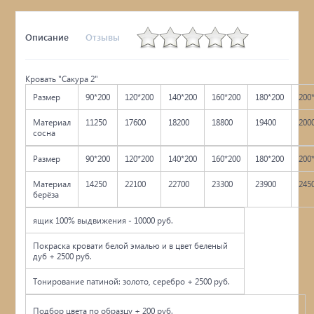
Описание
Отзывы
Кровать "Сакура 2"
Размер
90*200
120*200
140*200
160*200
180*200
200
Материал
11250
17600
18200
18800
19400
200
сосна
Размер
90*200
120*200
140*200
160*200
180*200
200
Материал
14250
22100
22700
23300
23900
245
берёза
ящик 100% выдвижения - 10000 руб.
Покраска кровати белой эмалью и в цвет беленый
дуб + 2500 руб.
Тонирование патиной: золото, серебро + 2500 руб.
Подбор цвета по образцу + 200 руб.