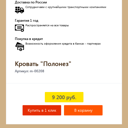
Доставка по России
Сотрудничаем с крупнейшими транспортными компаниями
Обувницы
Гарантия 1 год
Комоды, тумбы
Распространяется на все товары
Столы
Покупка в кредит
Возможность оформления кредита в банках - партнерах
Мебель с искусственным старением
Кровать "Полонез"
Дубовые бочки
Артикул: m-00208
Двухъярусные кровати
Детские кровати и диваны
9 200 руб.
Кухонные уголки
Купить в 1 клик
В корзину
Подвесные кресла