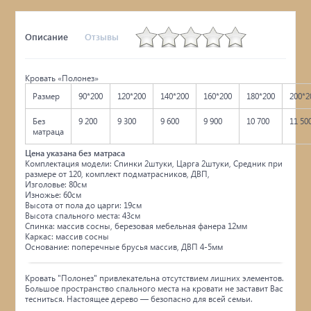
Описание
Отзывы
Кровать «Полонез»
Размер
90*200
120*200
140*200
160*200
180*200
200*2
Без
9 200
9 300
9 600
9 900
10 700
11 50
матраца
Цена указана без матраса
Комплектация модели: Спинки 2штуки, Царга 2штуки, Средник при
размере от 120, комплект подматрасников, ДВП,
Изголовье: 80см
Изножье: 60см
Высота от пола до царги: 19см
Высота спального места: 43см
Спинка: массив сосны, березовая мебельная фанера 12мм
Каркас: массив сосны
Основание: поперечные брусья массив, ДВП 4-5мм
Кровать "Полонез" привлекательна отсутствием лишних элементов.
Большое пространство спального места на кровати не заставит Вас
тесниться. Настоящее дерево — безопасно для всей семьи.