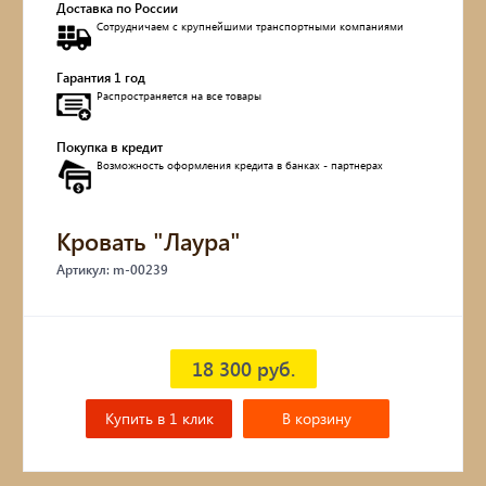
Доставка по России
Сотрудничаем с крупнейшими транспортными компаниями
Обувницы
Гарантия 1 год
Комоды, тумбы
Распространяется на все товары
Столы
Покупка в кредит
Возможность оформления кредита в банках - партнерах
Мебель с искусственным старением
Кровать "Лаура"
Дубовые бочки
Артикул: m-00239
Двухъярусные кровати
Детские кровати и диваны
18 300 руб.
Кухонные уголки
Купить в 1 клик
В корзину
Подвесные кресла