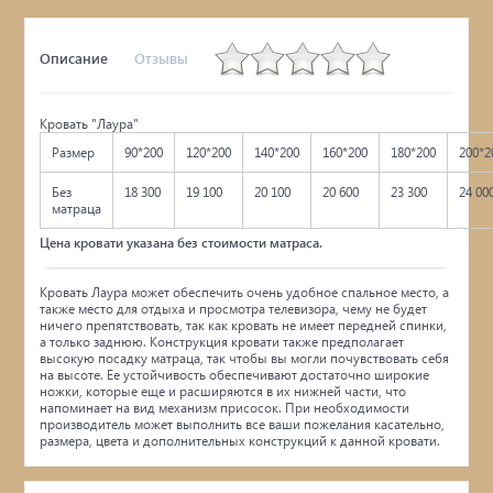
Описание
Отзывы
Кровать "Лаура"
Размер
90*200
120*200
140*200
160*200
180*200
200*2
Без
18 300
19 100
20 100
20 600
23 300
24 00
матраца
Цена кровати указана без стоимости матраса.
Кровать Лаура может обеспечить очень удобное спальное место, а
также место для отдыха и просмотра телевизора, чему не будет
ничего препятствовать, так как кровать не имеет передней спинки,
а только заднюю. Конструкция кровати также предполагает
высокую посадку матраца, так чтобы вы могли почувствовать себя
на высоте. Ее устойчивость обеспечивают достаточно широкие
ножки, которые еще и расширяются в их нижней части, что
напоминает на вид механизм присосок. При необходимости
производитель может выполнить все ваши пожелания касательно,
размера, цвета и дополнительных конструкций к данной кровати.