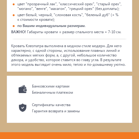
цвет "прозрачный лак", "классический орех", "старый орех",
"могано", "венге", "махагон", "грецкий орех" (без доплаты);
цвет белый, черный, "слоновая кость", "беленый дуб" (+ %
к стоимости кровати);
по Вашим индивидуальным размерам
.
ВАЖНО!
Габариты кровати = размер спального места + 7-10 см.
Кровать Клеопатра выполнена в модном стиле модерн. Для него
характерно, с одной стороны, использование плавных линий и
обтекаемых мягких форм, а, с другой, небольшое количество
декора, и удобство, которое ставится во главу угла. В результате
этого модель выглядит очень мило, тепло и по-домашнему уютно.
Банковскими картами
Безналичным платежом
Сертификаты качества
Гарантия возврата и замены