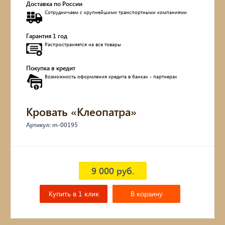
Доставка по России
Сотрудничаем с крупнейшими транспортными компаниями
Обувницы
Гарантия 1 год
Комоды, тумбы
Распространяется на все товары
Столы
Покупка в кредит
Возможность оформления кредита в банках - партнерах
Мебель с искусственным старением
Кровать «Клеопатра»
Дубовые бочки
Артикул: m-00195
Двухъярусные кровати
Детские кровати и диваны
9 000 руб.
Кухонные уголки
Купить в 1 клик
В корзину
Подвесные кресла