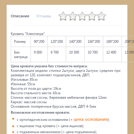
Описание
Отзывы
Кровать "Клеопатра"
Размер
90*200
120*200
140*200
160*200
180*200
200*2
Без
9 000
9 700
10 300
10 700
12 400
13 00
матраца
Цена кровати указана без стоимости матраса.
Комплектация модели: спинки 2штуки, царга 2штуки, средник при
размере от 120, комплект подматрасников, ДВП,
Изголовье: 85см
Изножье: 55см
Высота от пола до царги: 19см
Высота спального места: 43см
Спинка: массив сосны, березовая мебельная фанера 12мм
Каркас: массив сосны
Основание: поперечные брусья массив, ДВП 4-5мм
Возможное изготовление кровати:
цена основания
с ортопедическим основанием (+
);
с ящиками под кровать (+ цена ящиков);
с подъемным механизмом (+ цена подъемника);