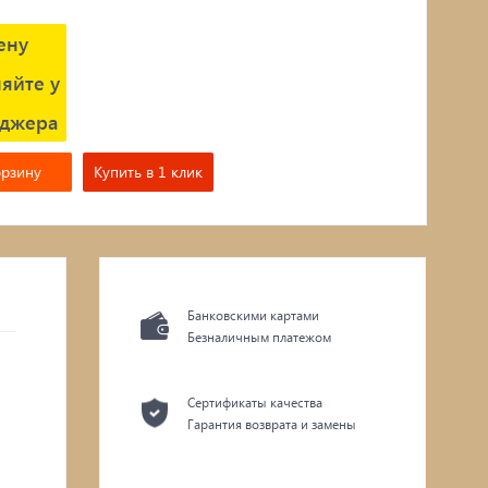
ену
яйте у
джера
орзину
Купить в 1 клик
Банковскими картами
Безналичным платежом
Сертификаты качества
Гарантия возврата и замены