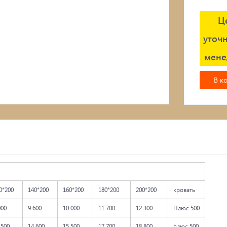
Подвесные кресла
Ц
уточн
мене
В к
0*200
140*200
160*200
180*200
200*200
кровать
000
9 600
10 000
11 700
12 300
Плюс 500
 500
14 600
15 500
17 700
18 800
плюс 500