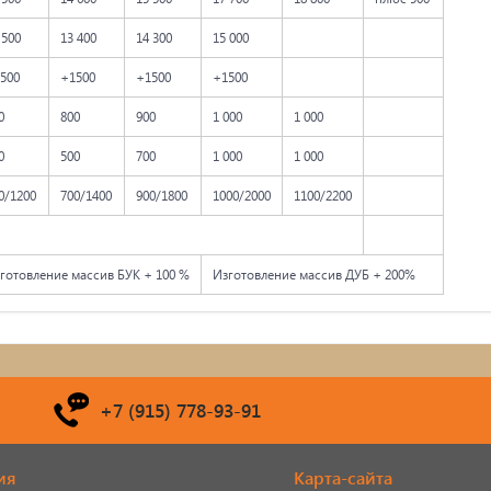
 500
13 400
14 300
15 000
500
+1500
+1500
+1500
0
800
900
1 000
1 000
0
500
700
1 000
1 000
0/1200
700/1400
900/1800
1000/2000
1100/2200
готовление массив БУК + 100 %
Изготовление массив ДУБ + 200%
+7 (915) 778-93-91
ия
Карта-сайта