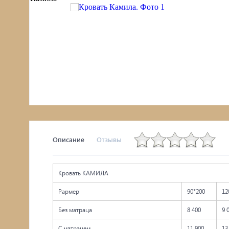
Комоды, тумбы
Столы
Мебель с искусственным старением
Описание
Отзывы
Кровать КАМИЛА
Рармер
90*200
12
Без матраца
8 400
9 
С матрацем
11 900
13