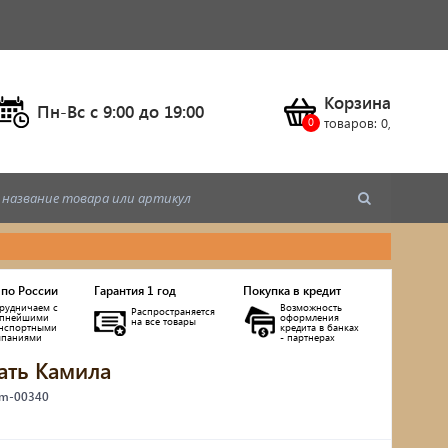
Корзина
Пн-Вс c 9:00 до 19:00
товаров:
0
,
 по России
Гарантия 1 год
Покупка в кредит
рудничаем с
Возможность
Распространяется
упнейшими
оформления
на все товары
анспортными
кредита в банках
мпаниями
- партнерах
ать Камила
ы
 m-00340