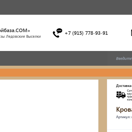
ойбаза.COM»
+7 (915) 778-93-91
азы Ледовские Выселки
Дубовые бочки
Доставка
Сот
Двухъярусные кровати
кр
тр
ко
Кров
Детские кровати и диван
Артикул:
Кухонные уголки