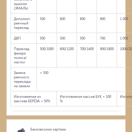
ящиком
(ЭМАЛЬ)
Дополнит.
500
600
800
900
1 000
реечный
переклад
ДВП
500
500
500
700
1 000
Переклад
500/1000
600/1200
700/1400
900/1800
1000/2
фанера
полоса/
настил
Замена
+ 500
реечного
переклада
на ламели
Изготовление из
Изготовление массив БУК + 100
Изгото
массива БЕРЁЗА + 50%
%
Банковскими картами