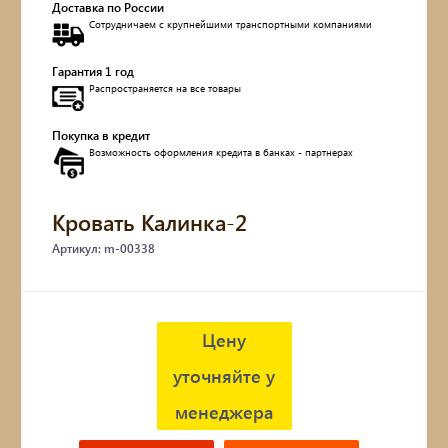
Доставка по России
Сотрудничаем с крупнейшими транспортными компаниями
Обувницы
Гарантия 1 год
Комоды, тумбы
Распространяется на все товары
Столы
Покупка в кредит
Возможность оформления кредита в банках - партнерах
Мебель с искусственным старением
Кровать Калинка-2
Дубовые бочки
Артикул: m-00338
Двухъярусные кровати
Детские кровати и диваны
Цену
уточняйте у
Кухонные уголки
менеджера
Подвесные кресла