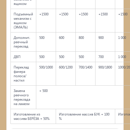
ящиком
Подъемный
+1500
+1500
+1500
+1500
+1500
механизм с
ящиком
(ЭМАЛЬ)
Дополнит.
500
600
800
900
1 000
реечный
переклад
ДВП
500
500
500
700
1 000
Переклад
500/1000
600/1200
700/1400
900/1800
1000/2
фанера
полоса/
настил
Замена
+ 500
реечного
переклада
на ламели
Изготовление из
Изготовление массив БУК + 100
Изгото
массива БЕРЁЗА + 50%
%