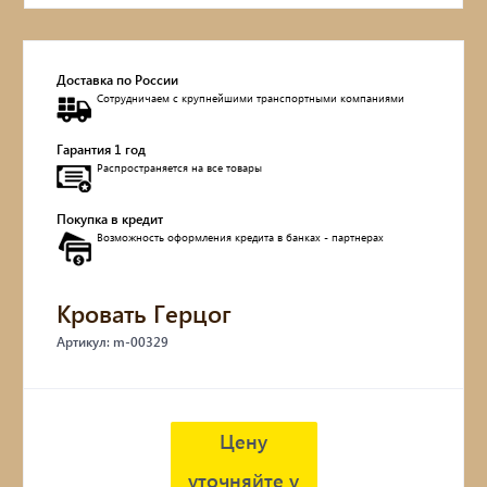
Обувницы
Доставка по России
Комоды, тумбы
Сотрудничаем с крупнейшими транспортными компаниями
Столы
Гарантия 1 год
Распространяется на все товары
Мебель с искусственным старением
Покупка в кредит
Возможность оформления кредита в банках - партнерах
Дубовые бочки
Двухъярусные кровати
Кровать Герцог
Артикул: m-00329
Детские кровати и диваны
Кухонные уголки
Цену
Подвесные кресла
уточняйте у