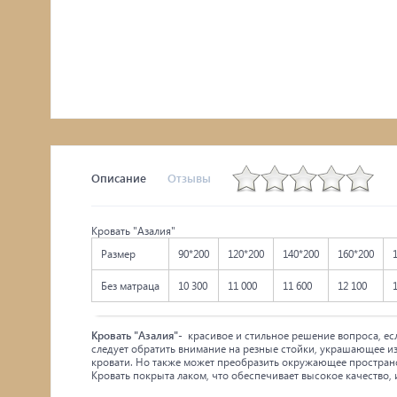
Комоды, тумбы
Столы
Мебель с искусственным старением
Описание
Отзывы
Кровать "Азалия"
Размер
90*200
120*200
140*200
160*200
Без матраца
10 300
11 000
11 600
12 100
Кровать "Азалия"
- красивое и стильное решение вопроса, ес
следует обратить внимание на резные стойки, украшающее изг
кровати. Но также может преобразить окружающее пространст
Кровать покрыта лаком, что обеспечивает высокое качество,