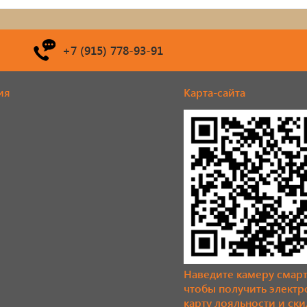
+7 (915) 778-93-91
ия
Карта-сайта
Наведите камеру смар
чтобы получить элект
карту лояльности и ски