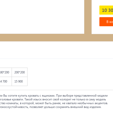
Подвесные кресла
10 30
В к
180*200
200*200
14 700
15 900
ли Вы хотите купить кровать с ящиками. При выборе представленной модели
оловье кровати. Такой изыск вносит свой колорит не только в саму модель
во комнаты, в которой, может быть ранее, не хватало необычных акцентов.
 износоустойчивость, позволяет дольше сохранять внешний вид изделия.