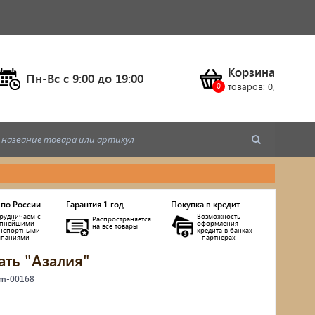
Корзина
Пн-Вс c 9:00 до 19:00
товаров:
0
,
 по России
Гарантия 1 год
Покупка в кредит
рудничаем с
Возможность
Распространяется
упнейшими
оформления
на все товары
анспортными
кредита в банках
мпаниями
- партнерах
ать "Азалия"
ы
 m-00168