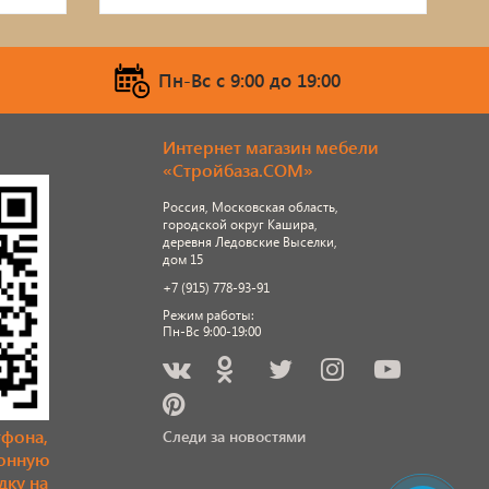
Пн-Вс c 9:00 до 19:00
Интернет магазин мебели
«Стройбаза.COM»
Россия, Московская область,
городской округ Кашира,
деревня Ледовские Выселки,
дом 15
+7 (915) 778-93-91
Режим работы:
Пн-Вс 9:00-19:00
тфона,
Следи за новостями
ронную
дку на