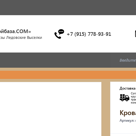
ойбаза.COM»
+7 (915) 778-93-91
азы Ледовские Выселки
Дубовые бочки
Доставка
Сот
Двухъярусные кровати
кр
тр
ко
Кров
Детские кровати и диван
Артикул:
Кухонные уголки