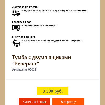
Доставка по России
Обувницы
Сотрудничаем с крупнейшими транспортными компаниями
Комоды, тумбы
Гарантия 1 год
Распространяется на все товары
Столы
Покупка в кредит
Возможность оформления кредита в банках - партнерах
Мебель с искусственным старением
Дубовые бочки
Тумба с двумя ящиками
"Реверанс"
Двухъярусные кровати
Артикул: m-00028
Детские кровати и диваны
Кухонные уголки
3 500 руб.
Подвесные кресла
Купить в 1 клик
В корзину