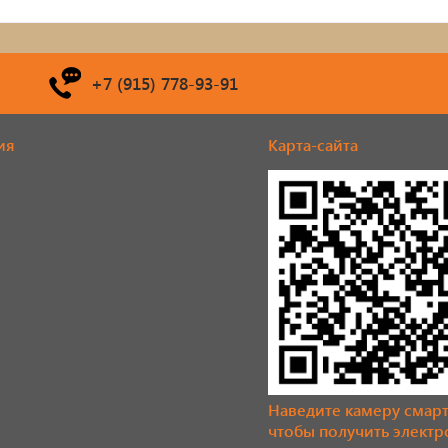
+7 (915) 778-93-91
ия
Карта-сайта
Наведите камеру смар
чтобы получить элект