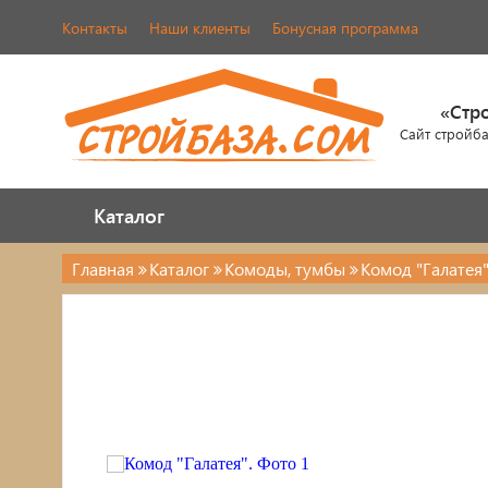
Контакты
Наши клиенты
Бонусная программа
«Стр
Сайт стройб
Каталог
Каталог
Главная
Каталог
Комоды, тумбы
Комод "Галатея
Каталог
Стулья, табуреты
Кровати
Обувницы