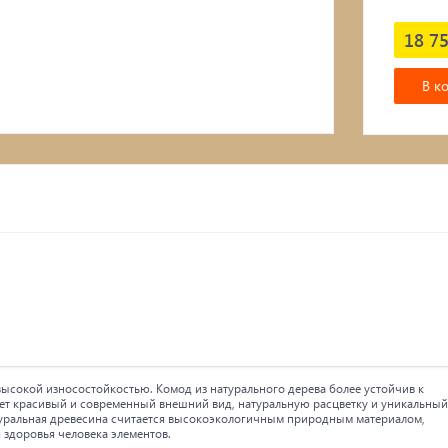
Подвесные кресла
18 75
В к
высокой износостойкостью. Комод из натурального дерева более устойчив к
ет красивый и современный внешний вид, натуральную расцветку и уникальный
атуральная древесина считается высокоэкологичным природным материалом,
 здоровья человека элементов.