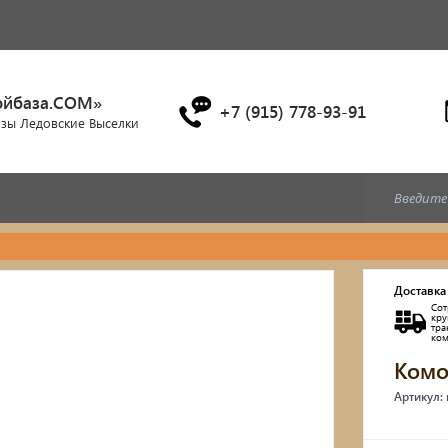
ойбаза.COM»
+7 (915) 778-93-91
азы Ледовские Выселки
"
Дубовые бочки
Доставка
Сот
Двухъярусные кровати
кр
тр
ко
Комо
Детские кровати и диван
Артикул:
Кухонные уголки