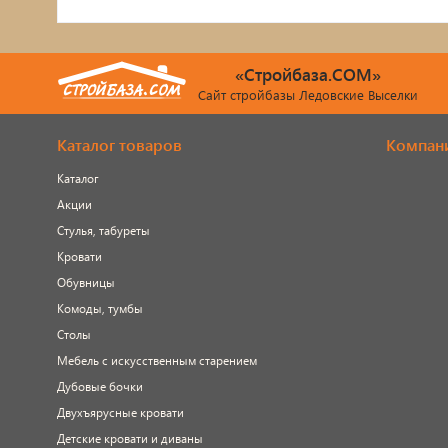
«Стройбаза.COM»
Сайт стройбазы Ледовские Выселки
Каталог товаров
Компан
Каталог
Акции
Стулья, табуреты
Кровати
Обувницы
Комоды, тумбы
Столы
Мебель с искусственным старением
Дубовые бочки
Двухъярусные кровати
Детские кровати и диваны