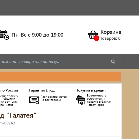
Корзина
Пн-Вс c 9:00 до 19:00
товаров:
0
,
 по России
Гарантия 1 год
Покупка в кредит
рудничаем с
Возможность
Распространяется
упнейшими
оформления
на все товары
анспортными
кредита в банках
мпаниями
- партнерах
д "Галатея"
ы
 m-00162