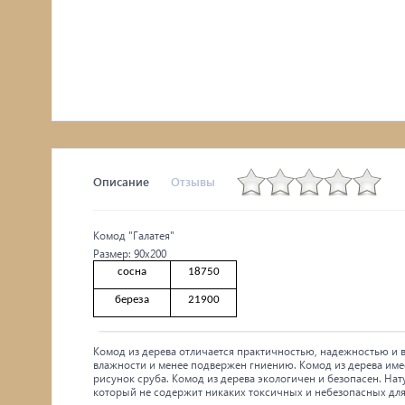
Комоды, тумбы
Столы
Мебель с искусственным старением
Описание
Отзывы
Комод "Галатея"
Размер: 90х200
сосна
18750
береза
21900
Комод из дерева отличается практичностью, надежностью и 
влажности и менее подвержен гниению. Комод из дерева име
рисунок сруба. Комод из дерева экологичен и безопасен. Н
который не содержит никаких токсичных и небезопасных для