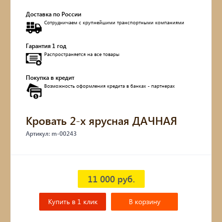
Доставка по России
Обувницы
Сотрудничаем с крупнейшими транспортными компаниями
Комоды, тумбы
Гарантия 1 год
Распространяется на все товары
Столы
Покупка в кредит
Возможность оформления кредита в банках - партнерах
Мебель с искусственным старением
Дубовые бочки
Кровать 2-х ярусная ДАЧНАЯ
Артикул: m-00243
Двухъярусные кровати
Детские кровати и диваны
11 000 руб.
Кухонные уголки
Купить в 1 клик
В корзину
Подвесные кресла