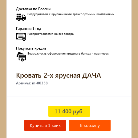
Доставка по России
Обувницы
Сотрудничаем с крупнейшими транспортными компаниями
Комоды, тумбы
Гарантия 1 год
Распространяется на все товары
Столы
Покупка в кредит
Возможность оформления кредита в банках - партнерах
Мебель с искусственным старением
Дубовые бочки
Кровать 2-х ярусная ДАЧА
Артикул: m-00358
Двухъярусные кровати
Детские кровати и диваны
11 400 руб.
Кухонные уголки
Купить в 1 клик
В корзину
Подвесные кресла