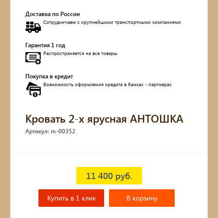
Доставка по России
Обувницы
Сотрудничаем с крупнейшими транспортными компаниями
Комоды, тумбы
Гарантия 1 год
Распространяется на все товары
Столы
Покупка в кредит
Возможность оформления кредита в банках - партнерах
Мебель с искусственным старением
Дубовые бочки
Кровать 2-х ярусная АНТОШКА
Артикул: m-00352
Двухъярусные кровати
Детские кровати и диваны
11 400 руб.
Кухонные уголки
Купить в 1 клик
В корзину
Подвесные кресла