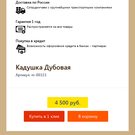
Доставка по России
Сотрудничаем с крупнейшими транспортными компаниями
Обувницы
Гарантия 1 год
Комоды, тумбы
Распространяется на все товары
Столы
Покупка в кредит
Возможность оформления кредита в банках - партнерах
Мебель с искусственным старением
Кадушка Дубовая
Дубовые бочки
Артикул: m-00321
Двухъярусные кровати
Детские кровати и диваны
4 500 руб.
Кухонные уголки
Купить в 1 клик
В корзину
Подвесные кресла