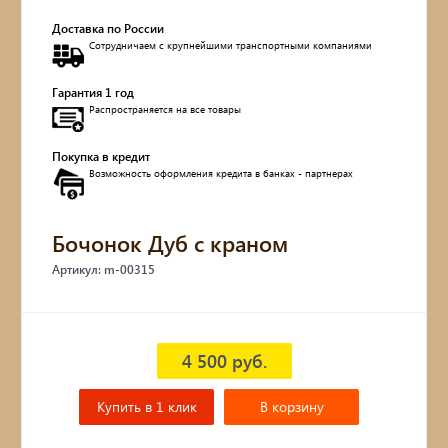
Доставка по России
Обувницы
Сотрудничаем с крупнейшими транспортными компаниями
Комоды, тумбы
Гарантия 1 год
Распространяется на все товары
Столы
Покупка в кредит
Возможность оформления кредита в банках - партнерах
Мебель с искусственным старением
Дубовые бочки
Бочонок Дуб с краном
Артикул: m-00315
Двухъярусные кровати
Детские кровати и диваны
4 500 руб.
Кухонные уголки
Купить в 1 клик
В корзину
Подвесные кресла