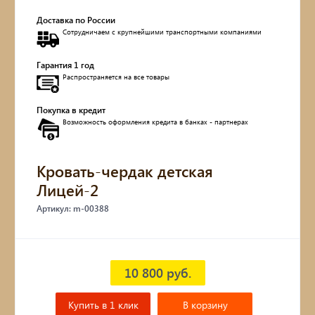
Доставка по России
Обувницы
Сотрудничаем с крупнейшими транспортными компаниями
Комоды, тумбы
Гарантия 1 год
Распространяется на все товары
Столы
Покупка в кредит
Возможность оформления кредита в банках - партнерах
Мебель с искусственным старением
Дубовые бочки
Кровать-чердак детская
Лицей-2
Двухъярусные кровати
Артикул: m-00388
Детские кровати и диваны
Кухонные уголки
10 800 руб.
Подвесные кресла
Купить в 1 клик
В корзину