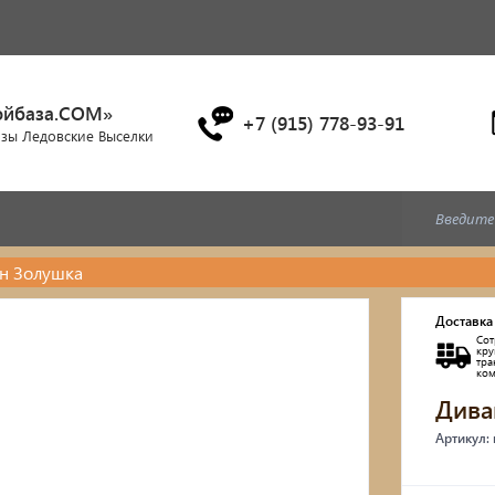
ойбаза.COM»
+7 (915) 778-93-91
азы Ледовские Выселки
н Золушка
Дубовые бочки
Доставка
Сот
Двухъярусные кровати
кр
тр
ко
Дива
Детские кровати и диван
Артикул:
Кухонные уголки