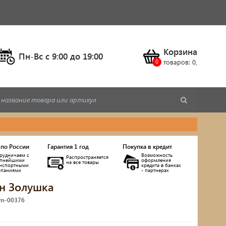
Корзина
Пн-Вс c 9:00 до 19:00
товаров:
0
,
 по России
Гарантия 1 год
Покупка в кредит
рудничаем с
Возможность
Распространяется
упнейшими
оформления
на все товары
анспортными
кредита в банках
мпаниями
- партнерах
н Золушка
ы
 m-00376