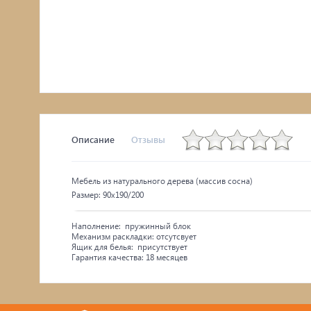
Комоды, тумбы
Столы
Мебель с искусственным старением
Описание
Отзывы
Мебель из натурального дерева (массив сосна)
Размер: 90х190/200
Наполнение: пружинный блок
Механизм раскладки: отсутсвует
Ящик для белья: присутствует
Гарантия качества: 18 месяцев