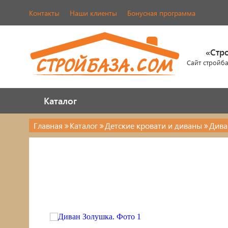
Контакты
Наши клиенты
Бонусная программа
«Стр
Сайт стройб
Каталог
Каталог
Главная
Каталог
Детские кровати и диваны
Дива
Каталог
Стулья, табуреты
Кровати
Обувницы